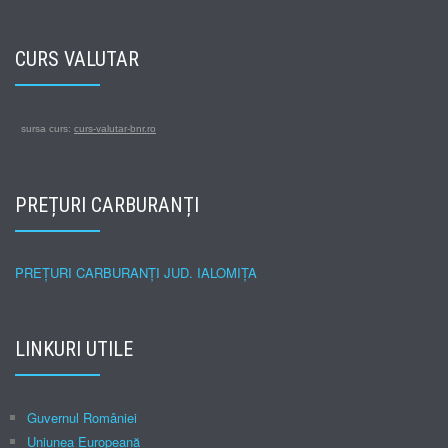
CURS VALUTAR
sursa curs:
curs-valutar-bnr.ro
PREȚURI CARBURANȚI
PREȚURI CARBURANȚI JUD. IALOMIȚA
LINKURI UTILE
Guvernul României
Uniunea Europeană