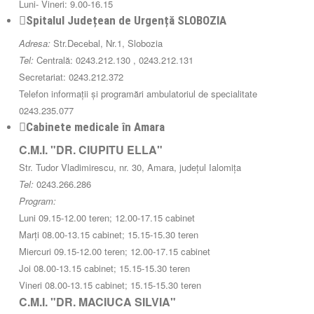
Luni- Vineri: 9.00-16.15
Spitalul Județean de Urgență SLOBOZIA
Adresa:
Str.Decebal, Nr.1, Slobozia
Tel:
Centrală: 0243.212.130 , 0243.212.131
Secretariat: 0243.212.372
Telefon informații și programări ambulatoriul de specialitate
0243.235.077
Cabinete medicale în Amara
C.M.I. "DR. CIUPITU ELLA"
Str. Tudor Vladimirescu, nr. 30, Amara, județul Ialomița
Tel:
0243.266.286
Program:
Luni 09.15-12.00 teren; 12.00-17.15 cabinet
Marți 08.00-13.15 cabinet; 15.15-15.30 teren
Miercuri 09.15-12.00 teren; 12.00-17.15 cabinet
Joi 08.00-13.15 cabinet; 15.15-15.30 teren
Vineri 08.00-13.15 cabinet; 15.15-15.30 teren
C.M.I. "DR. MACIUCA SILVIA"