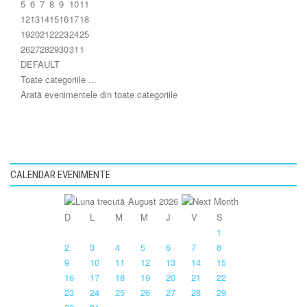
5
6
7
8
9
10
11
12
13
14
15
16
17
18
19
20
21
22
23
24
25
26
27
28
29
30
31
1
DEFAULT
Toate categoriile ...
Arată evenimentele din toate categoriile
CALENDAR EVENIMENTE
August 2026
D
L
M
M
J
V
S
1
2
3
4
5
6
7
8
9
10
11
12
13
14
15
16
17
18
19
20
21
22
23
24
25
26
27
28
29