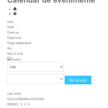
Iulie,
2026
După an
După lună
După săptămână
Azi
Sari la lună
Sari la lună
Iulie 2026
Dum
Lun
Mar
Mie
Joi
Vin
Sâm
28
29
30
1
2
3
4