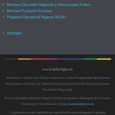
Ministerul Dezvoltării Regionale şi Administraţiei Publice
Ministerul Fondurilor Europene
Programul Operațional Regional REGIO
SITEMAP
www.inforegio.ro
Investim în viitorul tău! Proiect selectat în cadrul Programului Operaţional
Regional şi cofinanţat de Uniunea Europeană prin Fondul European pentru
Dezvoltare Regională.
Pentru informaţii detaliate despre celelalte programe cofinanţate de Uniunea
Europeană, vă invităm să vizitaţi
www.fonduri-ue.ro
Conţinutul acestui material nu reprezintă în mod obligatoriu poziţia