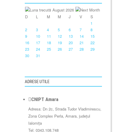
August 2026
D
L
M
M
J
V
S
1
2
3
4
5
6
7
8
9
10
11
12
13
14
15
16
17
18
19
20
21
22
23
24
25
26
27
28
29
30
31
ADRESE UTILE
CNIPT Amara
Adresa: Dn 2c, Strada Tudor Vladimirescu,
Zona Complex Perla, Amara, județul
Ialomița
Tel: 0343.108.748