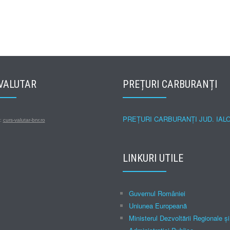
VALUTAR
PREȚURI CARBURANȚI
PREȚURI CARBURANȚI JUD. IAL
s:
curs-valutar-bnr.ro
LINKURI UTILE
Guvernul României
Uniunea Europeană
Ministerul Dezvoltării Regionale şi