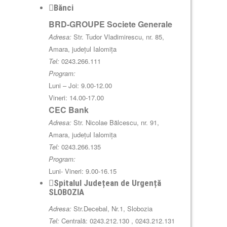
Bănci
BRD-GROUPE Societe Generale
Adresa:
Str. Tudor Vladimirescu, nr. 85,
Amara, județul Ialomița
Tel:
0243.266.111
Program:
Luni – Joi: 9.00-12.00
Vineri: 14.00-17.00
CEC Bank
Adresa:
Str. Nicolae Bălcescu, nr. 91,
Amara, județul Ialomița
Tel:
0243.266.135
Program:
Luni- Vineri: 9.00-16.15
Spitalul Județean de Urgență
SLOBOZIA
Adresa:
Str.Decebal, Nr.1, Slobozia
Tel:
Centrală: 0243.212.130 , 0243.212.131