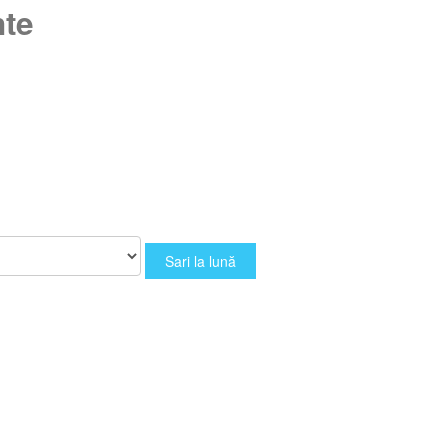
nte
Sari la lună