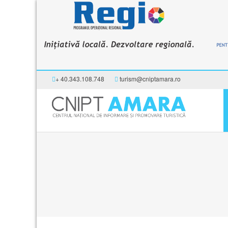
+ 40.343.108.748
turism@cniptamara.ro
Acasă