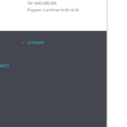
Tel:
0243.266.205
Program:
Luni-Vineri 8.30-16.30
SITEMAP
OMIȚA