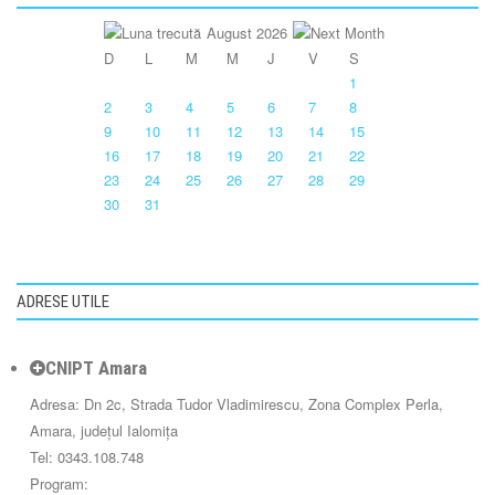
August 2026
D
L
M
M
J
V
S
1
2
3
4
5
6
7
8
9
10
11
12
13
14
15
16
17
18
19
20
21
22
23
24
25
26
27
28
29
30
31
ADRESE UTILE
CNIPT Amara
Adresa: Dn 2c, Strada Tudor Vladimirescu, Zona Complex Perla,
Amara, județul Ialomița
Tel: 0343.108.748
Program: