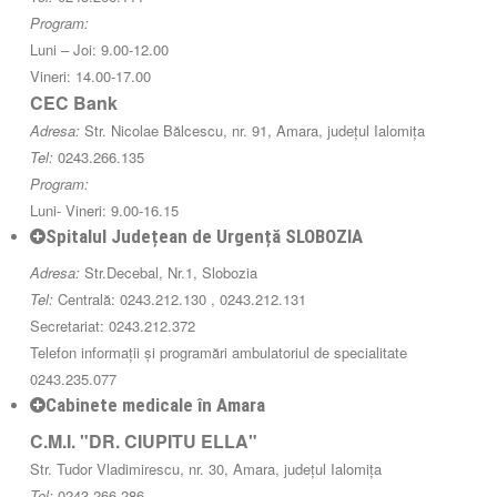
Program:
Luni – Joi: 9.00-12.00
Vineri: 14.00-17.00
CEC Bank
Adresa:
Str. Nicolae Bălcescu, nr. 91, Amara, județul Ialomița
Tel:
0243.266.135
Program:
Luni- Vineri: 9.00-16.15
Spitalul Județean de Urgență SLOBOZIA
Adresa:
Str.Decebal, Nr.1, Slobozia
Tel:
Centrală: 0243.212.130 , 0243.212.131
Secretariat: 0243.212.372
Telefon informații și programări ambulatoriul de specialitate
0243.235.077
Cabinete medicale în Amara
C.M.I. "DR. CIUPITU ELLA"
Str. Tudor Vladimirescu, nr. 30, Amara, județul Ialomița
Tel:
0243.266.286