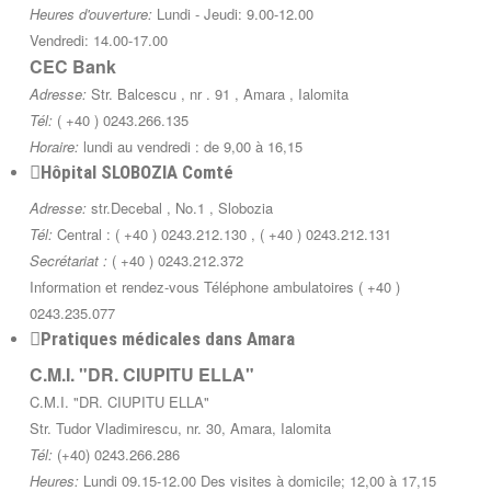
Heures d'ouverture:
Lundi - Jeudi: 9.00-12.00
Vendredi: 14.00-17.00
CEC Bank
Adresse:
Str. Balcescu , nr . 91 , Amara , Ialomita
Tél:
( +40 ) 0243.266.135
Horaire:
lundi au vendredi : de 9,00 à 16,15
Hôpital SLOBOZIA Comté
Adresse:
str.Decebal , No.1 , Slobozia
Tél:
Central : ( +40 ) 0243.212.130 , ( +40 ) 0243.212.131
Secrétariat :
( +40 ) 0243.212.372
Information et rendez-vous Téléphone ambulatoires ( +40 )
0243.235.077
Pratiques médicales dans Amara
C.M.I. "DR. CIUPITU ELLA"
C.M.I. "DR. CIUPITU ELLA"
Str. Tudor Vladimirescu, nr. 30, Amara, Ialomita
Tél:
(+40) 0243.266.286
Heures:
Lundi 09.15-12.00 Des visites à domicile; 12,00 à 17,15