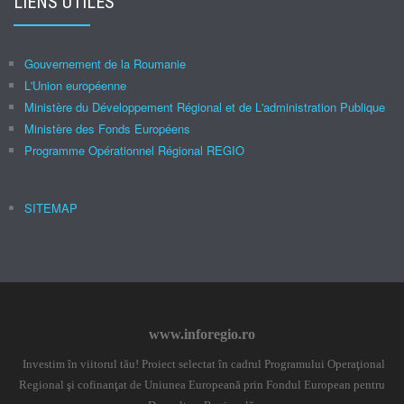
LIENS UTILES
Gouvernement de la Roumanie
L'Union européenne
Ministère du Développement Régional et de L'administration Publique
Ministère des Fonds Européens
Programme Opérationnel Régional REGIO
SITEMAP
www.inforegio.ro
Investim în viitorul tău! Proiect selectat în cadrul Programului Operaţional
Regional şi cofinanţat de Uniunea Europeană prin Fondul European pentru