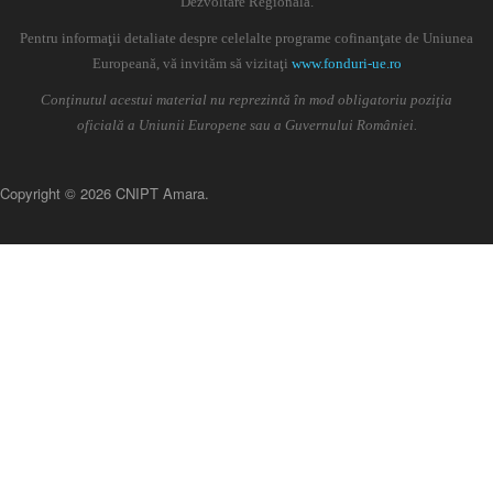
Dezvoltare Regională.
Pentru informaţii detaliate despre celelalte programe cofinanţate de Uniunea
Europeană, vă invităm să vizitaţi
www.fonduri-ue.ro
Conţinutul acestui material nu reprezintă în mod obligatoriu poziţia
oficială a Uniunii Europene sau a Guvernului României.
Copyright © 2026 CNIPT Amara.