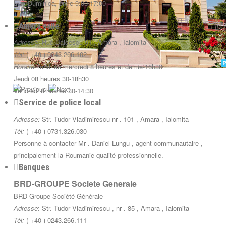
Luni-Duminica, orele 9:00-17:00
Amara salle
Adresse:
Rue Balcescu 91 , Amara , Ialomita
Tél:
( +40 ) 0243.266.102
Horaire:
lundi au mercredi 8 heures et demie-16h30
Jeudi 08 heures 30-18h30
Vendredi 8 heures 30-14:30
Service de police local
Adresse:
Str. Tudor Vladimirescu nr . 101 , Amara , Ialomita
Tél:
( +40 ) 0731.326.030
Personne à contacter Mr . Daniel Lungu , agent communautaire ,
principalement la Roumanie qualité professionnelle.
Banques
BRD-GROUPE Societe Generale
BRD Groupe Société Générale
Adresse
: Str. Tudor Vladimirescu , nr . 85 , Amara , Ialomita
Tél:
( +40 ) 0243.266.111