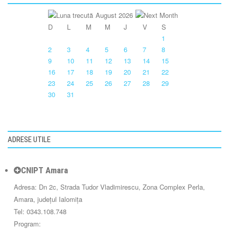
August 2026
D
L
M
M
J
V
S
1
2
3
4
5
6
7
8
9
10
11
12
13
14
15
16
17
18
19
20
21
22
23
24
25
26
27
28
29
30
31
ADRESE UTILE
CNIPT Amara
Adresa: Dn 2c, Strada Tudor Vladimirescu, Zona Complex Perla,
Amara, județul Ialomița
Tel: 0343.108.748
Program: