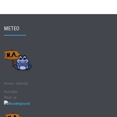
METEO
Amara, Ialomița
Humidity:
Wind: at