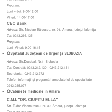
Program:
Luni – Joi: 9.00-12.00
Vineri: 14.00-17.00
CEC Bank
Adresa:
Str. Nicolae Bălcescu, nr. 91, Amara, județul Ialomița
Tel:
0243.266.135
Program:
Luni- Vineri: 9.00-16.15
Spitalul Județean de Urgență SLOBOZIA
Adresa:
Str.Decebal, Nr.1, Slobozia
Tel:
Centrală: 0243.212.130 , 0243.212.131
Secretariat: 0243.212.372
Telefon informații și programări ambulatoriul de specialitate
0243.235.077
Cabinete medicale în Amara
C.M.I. "DR. CIUPITU ELLA"
Str. Tudor Vladimirescu, nr. 30, Amara, județul Ialomița
Tel:
0243.266.286