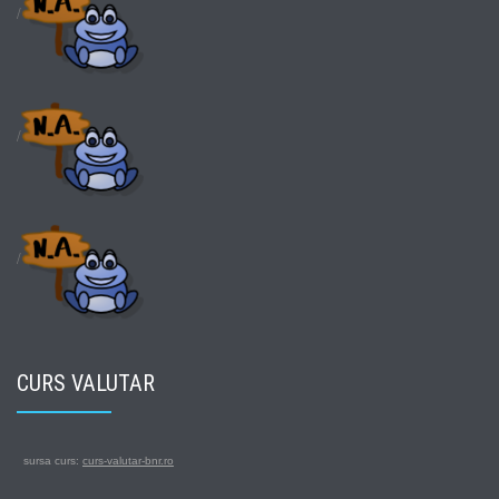
/
/
/
CURS VALUTAR
sursa curs:
curs-valutar-bnr.ro