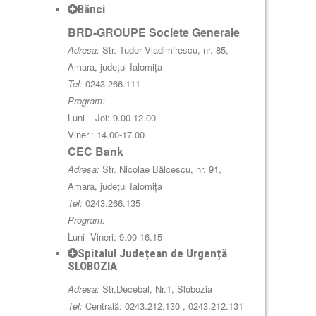
Bănci
BRD-GROUPE Societe Generale
Adresa:
Str. Tudor Vladimirescu, nr. 85,
Amara, județul Ialomița
Tel:
0243.266.111
Program:
Luni – Joi: 9.00-12.00
Vineri: 14.00-17.00
CEC Bank
Adresa:
Str. Nicolae Bălcescu, nr. 91,
Amara, județul Ialomița
Tel:
0243.266.135
Program:
Luni- Vineri: 9.00-16.15
Spitalul Județean de Urgență
SLOBOZIA
Adresa:
Str.Decebal, Nr.1, Slobozia
Tel:
Centrală: 0243.212.130 , 0243.212.131