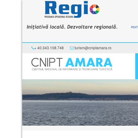
+ 40.343.108.748
turism@cniptamara.ro
Acasă