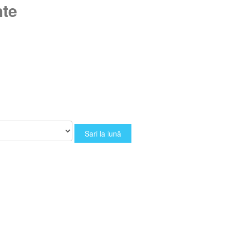
nte
Sari la lună