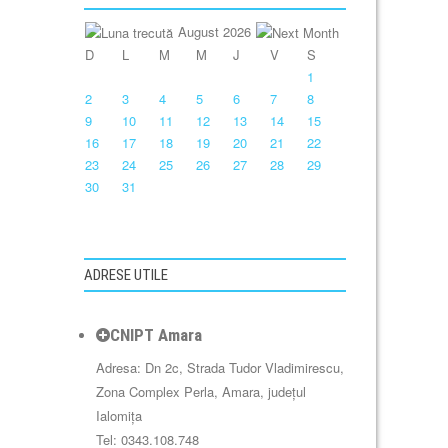
August 2026
D
L
M
M
J
V
S
1
2
3
4
5
6
7
8
9
10
11
12
13
14
15
16
17
18
19
20
21
22
23
24
25
26
27
28
29
30
31
ADRESE UTILE
CNIPT Amara
Adresa: Dn 2c, Strada Tudor Vladimirescu,
Zona Complex Perla, Amara, județul
Ialomița
Tel: 0343.108.748