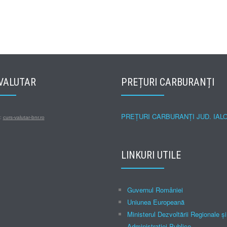
VALUTAR
PREȚURI CARBURANȚI
PREȚURI CARBURANȚI JUD. IAL
s:
curs-valutar-bnr.ro
LINKURI UTILE
Guvernul României
Uniunea Europeană
Ministerul Dezvoltării Regionale şi
Administraţiei Publice