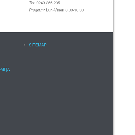
Tel:
0243.266.205
Program:
Luni-Vineri 8.30-16.30
SITEMAP
OMIȚA