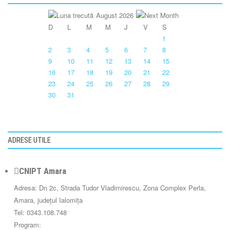
August 2026
D
L
M
M
J
V
S
1
2
3
4
5
6
7
8
9
10
11
12
13
14
15
16
17
18
19
20
21
22
23
24
25
26
27
28
29
30
31
ADRESE UTILE
CNIPT Amara
Adresa: Dn 2c, Strada Tudor Vladimirescu, Zona Complex Perla,
Amara, județul Ialomița
Tel: 0343.108.748
Program: