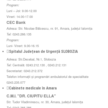
Program:
Luni – Joi: 9.00-12.00
Vineri: 14.00-17.00
CEC Bank
Adresa:
Str. Nicolae Bălcescu, nr. 91, Amara, județul Ialomița
Tel:
0243.266.135
Program:
Luni- Vineri: 9.00-16.15
Spitalul Județean de Urgență SLOBOZIA
Adresa:
Str.Decebal, Nr.1, Slobozia
Tel:
Centrală: 0243.212.130 , 0243.212.131
Secretariat: 0243.212.372
Telefon informații și programări ambulatoriul de specialitate
0243.235.077
Cabinete medicale în Amara
C.M.I. "DR. CIUPITU ELLA"
Str. Tudor Vladimirescu, nr. 30, Amara, județul Ialomița
Tel:
0243.266.286