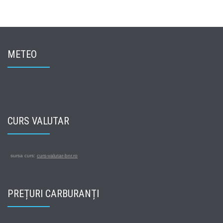
METEO
CURS VALUTAR
sursa curs:
curs-valutar-bnr.ro
PREȚURI CARBURANȚI